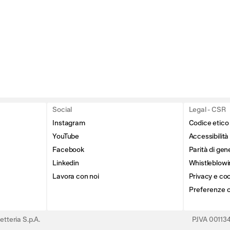
Social
Legal - CSR
Instagram
Codice etico
YouTube
Accessibilità
Facebook
Parità di gen
Linkedin
Whistleblowi
Lavora con noi
Privacy e coo
Preferenze 
tteria S.p.A.
P.IVA 0011