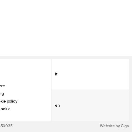
it
ere
ng
kie policy
en
cookie
3450035
Website by Giga