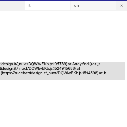
it
en
tidesign.it/_nuxt/DQWlwEKb.js:10:7789) at Array.find (
) at _s
ettidesign.it/_nuxt/DQWlwEKb.js:15249:15688) at
(https://zucchettidesign.it/_nuxt/DQWlwEKb.js:15:14598) at jh