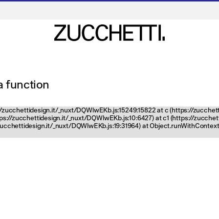
 a function
ps://zucchettidesign.it/_nuxt/DQWlwEKb.js:15249:15822 at c (https://zucchet
ttps://zucchettidesign.it/_nuxt/DQWlwEKb.js:10:6427) at c1 (https://zucch
zucchettidesign.it/_nuxt/DQWlwEKb.js:19:31964) at Object.runWithContext 