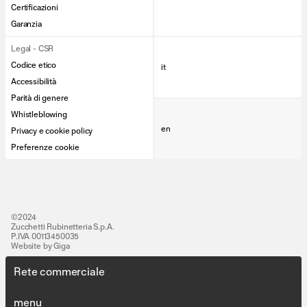
Certificazioni
Garanzia
Legal - CSR
Codice etico
it
Accessibilità
Parità di genere
Whistleblowing
en
Privacy e cookie policy
Preferenze cookie
©2024
Zucchetti Rubinetteria S.p.A.
P.IVA 00113450035
Website by Giga
Rete commerciale
Lines
People
menu