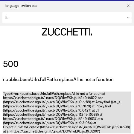
language_switch_cta
500
r.public.baseUrln.fullPath.replaceAll is not a function
TypeError: r.public.baseUrln.fullPath.replaceAll is not a function at
https://zucchettidesign.it/_nuxt/DQWlwEKb.js:15249:15822 at c
(https://zucchettidesign.it/_nuxt/DQWlwEKb.js:10:7789) at Array.find (
) at _s
(https://zucchettidesign.it/_nuxt/DQWlwEKb.js:10:7879) at Proxy.find
(https://zucchettidesign.it/_nuxt/DQWlwEKb.js:10:6427) at c1
(https://zucchettidesign.it/_nuxt/DQWlwEKb.js:15249:15688) at
https://zucchettidesign.it/_nuxt/DQWlwEKb.js:15249:19037 at s
(https://zucchettidesign.it/_nuxt/DQWlwEKb.js:19:31964) at
Object.runWithContext (https://zucchettidesign.it/_nuxt/DQWlwEKb.js:15:14598)
at jh (https://zucchettidesign.it/_nuxt/DQWlwEKb.js:19:32001)