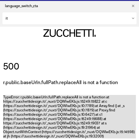
language_switch_cta
500
r.public.baseUrln.fullPath.replaceAll is not a function
TypeError: r.public.baseUrln.fullPath.replaceAll is not a function at
https://zucchettidesign.it/_nuxt/DQWlwEKb.js:15249:15822 at c
(https://zucchettidesign.it/_nuxt/DQWlwEKb.js:10:7789) at Array.find (
) at _s
(https://zucchettidesign.it/_nuxt/DQWlwEKb.js:10:7879) at Proxy.find
(https://zucchettidesign.it/_nuxt/DQWlwEKb.js:10:6427) at c1
(https://zucchettidesign.it/_nuxt/DQWlwEKb.js:15249:15688) at
https://zucchettidesign.it/_nuxt/DQWlwEKb.js:15249:19037 at s
(https://zucchettidesign.it/_nuxt/DQWlwEKb.js:19:31964) at
Object.runWithContext (https://zucchettidesign.it/_nuxt/DQWlwEKb.js:15:14598)
at jh (https://zucchettidesign.it/_nuxt/DQWlwEKb.js:19:32001)