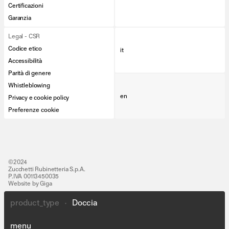
Certificazioni
Garanzia
Legal - CSR
Codice etico
it
Accessibilità
Parità di genere
Whistleblowing
en
Privacy e cookie policy
Preferenze cookie
©2024
Zucchetti Rubinetteria S.p.A.
P.IVA 00113450035
Website by Giga
product_type
•
Doccia
Lines
People
menu