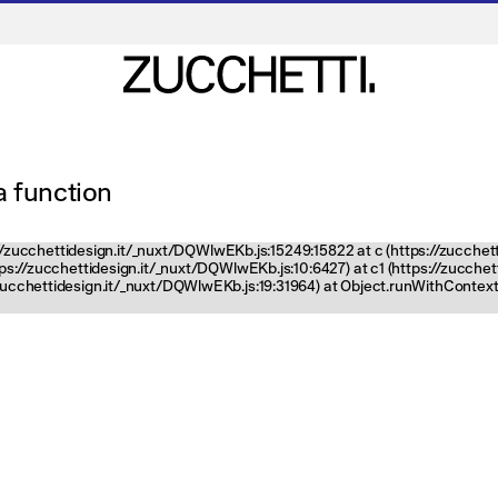
 a function
ps://zucchettidesign.it/_nuxt/DQWlwEKb.js:15249:15822 at c (https://zucchet
ttps://zucchettidesign.it/_nuxt/DQWlwEKb.js:10:6427) at c1 (https://zucch
zucchettidesign.it/_nuxt/DQWlwEKb.js:19:31964) at Object.runWithContext 