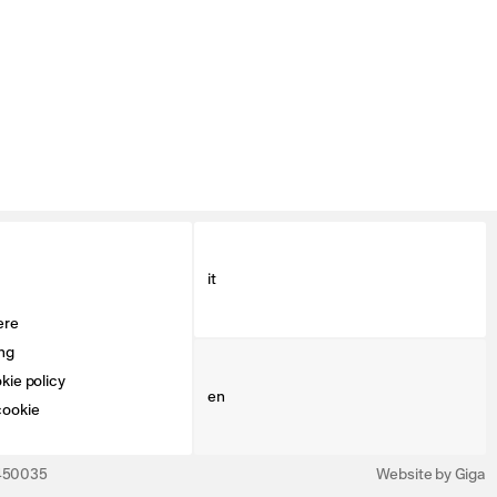
it
ere
ng
kie policy
en
cookie
3450035
Website by Giga