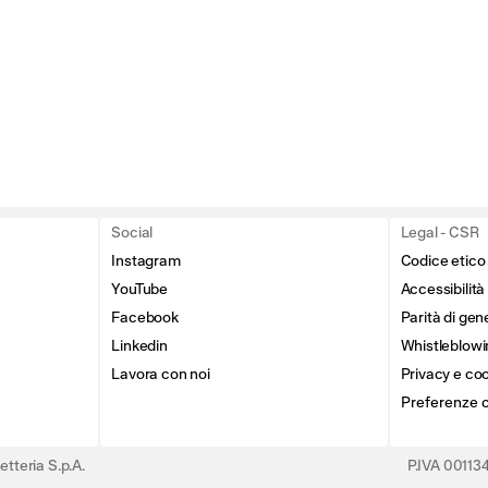
Social
Legal - CSR
Instagram
Codice etico
YouTube
Accessibilità
Facebook
Parità di gen
Linkedin
Whistleblowi
Lavora con noi
Privacy e coo
Preferenze 
tteria S.p.A.
P.IVA 0011