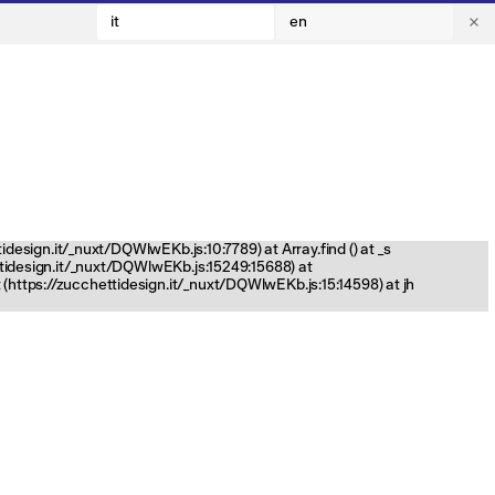
it
en
tidesign.it/_nuxt/DQWlwEKb.js:10:7789) at Array.find (
) at _s
ettidesign.it/_nuxt/DQWlwEKb.js:15249:15688) at
(https://zucchettidesign.it/_nuxt/DQWlwEKb.js:15:14598) at jh