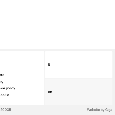
it
ere
ng
kie policy
en
cookie
3450035
Website by Giga