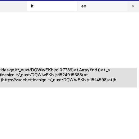
it
en
tidesign.it/_nuxt/DQWlwEKb.js:10:7789) at Array.find (
) at _s
ettidesign.it/_nuxt/DQWlwEKb.js:15249:15688) at
(https://zucchettidesign.it/_nuxt/DQWlwEKb.js:15:14598) at jh