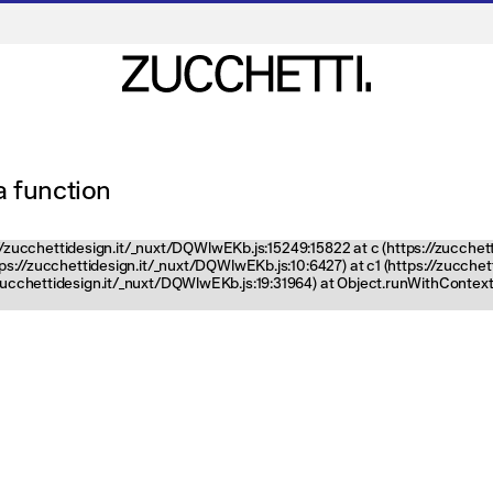
 a function
ps://zucchettidesign.it/_nuxt/DQWlwEKb.js:15249:15822 at c (https://zucchet
ttps://zucchettidesign.it/_nuxt/DQWlwEKb.js:10:6427) at c1 (https://zucch
zucchettidesign.it/_nuxt/DQWlwEKb.js:19:31964) at Object.runWithContext 