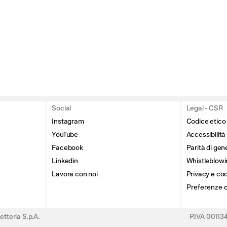
Social
Legal - CSR
Instagram
Codice etico
YouTube
Accessibilità
Facebook
Parità di gen
Linkedin
Whistleblowi
Lavora con noi
Privacy e coo
Preferenze 
tteria S.p.A.
P.IVA 0011